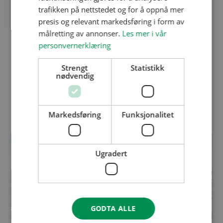
trafikken på nettstedet og for å oppnå mer
presis og relevant markedsføring i form av
Vår rådgiver på prosjektet: Magne Egerhei
målretting av annonser.
Les mer i vår
personvernerklæring
Strengt
Statistikk
nødvendig
Se andre inspirerende prosjekter:
Markedsføring
Funksjonalitet
Ugradert
GODTA ALLE