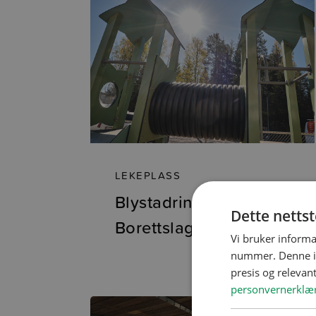
LEKEPLASS
Blystadringen
Dette netts
Borettslag
Vi bruker informa
nummer. Denne ide
presis og relevan
personvernerklæ