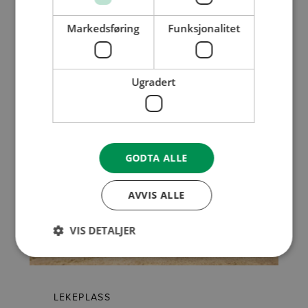
LEKEPLASS
Markedsføring
Funksjonalitet
Barnas Brannstasjon
Ugradert
GODTA ALLE
AVVIS ALLE
VIS DETALJER
LEKEPLASS