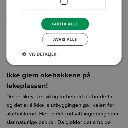
GODTA ALLE
AVVIS ALLE
VIS DETALJER
Ikke glem akebakkene på
lekeplassen!
Det er likevel et viktig forbehold du burde ta –
og det er å ikke la utbyggingen gå i veien for
akebakkene. Her er det fortsatt ingenting som
slår naturlige bakker. Da gjelder det å holde