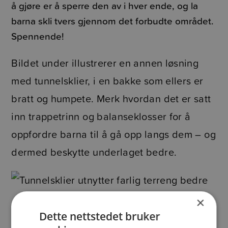
å gjøre er å sperre den av i hver ende, og la
barna skli tvers gjennom det forbudte området.
Spennende!
Bildet under illustrerer en annen løsning
med tunnelsklier, i en bakke som ellers er
bratt og humpete. Merk hvordan det er satt
inn trappetrinn og balanseklosser for å
oppfordre barna til å gå opp langs dem – og
dermed beskytte underlaget bedre.
×
Dette nettstedet bruker