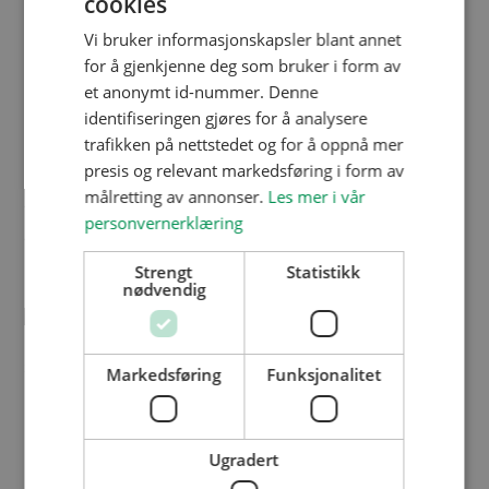
cookies
Utnytt terrenget til å lage fine
Vi bruker informasjonskapsler blant annet
hvile- og samlingsplasser
for å gjenkjenne deg som bruker i form av
et anonymt id-nummer. Denne
Ofte er det også terrenget som legger gode
identifiseringen gjøres for å analysere
føringer for hvor samlingsplassene burde ligge
trafikken på nettstedet og for å oppnå mer
– som grillhytter eller små tribuner. I stedet for
presis og relevant markedsføring i form av
målretting av annonser.
Les mer i vår
en hytte midt på plassen, hva med å skjære ut
personvernerklæring
en liten kosekrok i hjørnet av bakken som på
bildet under?
Strengt
Statistikk
nødvendig
Markedsføring
Funksjonalitet
Eller lage en flott tribune som både kan
klatres på og brukes til samlingsstunder?
Ugradert