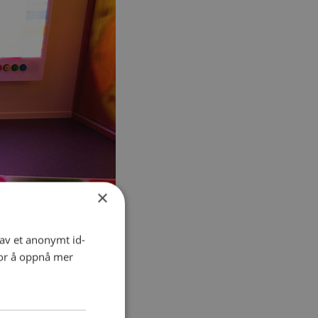
×
 av et anonymt id-
for å oppnå mer