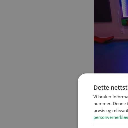
Dette netts
Vi bruker informa
nummer. Denne ide
presis og relevan
personvernerklæ