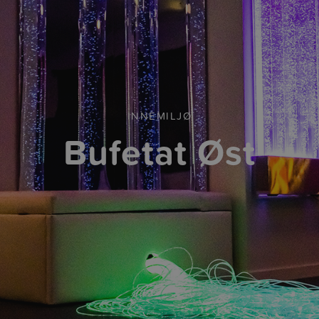
INNEMILJØ
Bufetat Øst