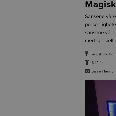
Magisk
Sansene våre 
personligheten
sansene våre. 
med spesiell
Sarpsborg ko
6-12 år
Lasse Hennum