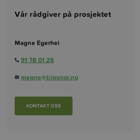
Vår rådgiver på prosjektet
Magne Egerhei
91 78 01 29
magne@trigonor.no
KONTAKT OSS