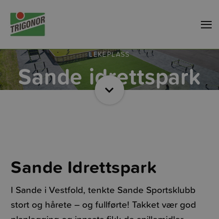
LEKEPLASS
Sande idrettspark
Sande Idrettspark
I Sande i Vestfold, tenkte Sande Sportsklubb
stort og hårete – og fullførte! Takket vær god
planlegging og innsats fikk de spillemidler,