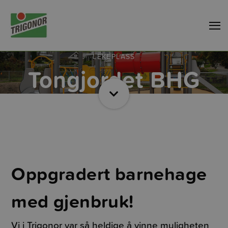
LEKEPLASS
Tongjordet BHG
Oppgradert barnehage
med gjenbruk!
Vi i Trigonor var så heldige å vinne muligheten