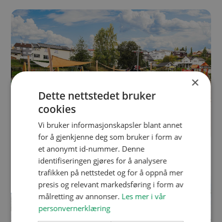
×
Dette nettstedet bruker
cookies
Vi bruker informasjonskapsler blant annet
for å gjenkjenne deg som bruker i form av
et anonymt id-nummer. Denne
Etter
Før
identifiseringen gjøres for å analysere
trafikken på nettstedet og for å oppnå mer
presis og relevant markedsføring i form av
målretting av annonser.
Les mer i vår
personvernerklæring