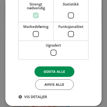
Strengt
Statistikk
nødvendig
Markedsføring
Funksjonalitet
Etter
Før
Ugradert
GODTA ALLE
AVVIS ALLE
VIS DETALJER