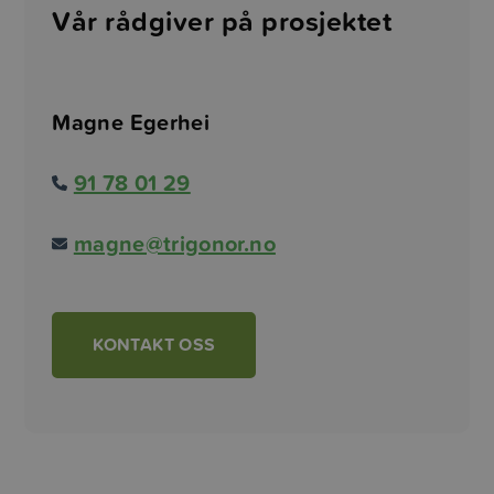
Vår rådgiver på prosjektet
Magne Egerhei
91 78 01 29
magne@trigonor.no
KONTAKT OSS