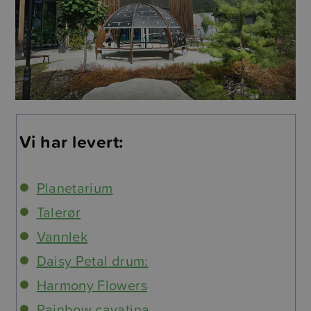
Vi har levert:
Planetarium
Talerør
Vannlek
Daisy Petal drum:
Harmony Flowers
Rainbow cavatina