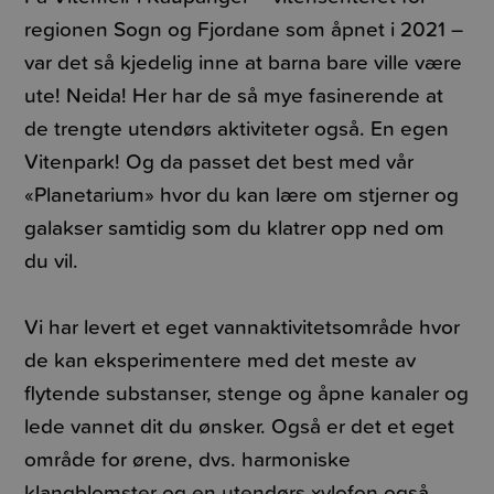
regionen Sogn og Fjordane som åpnet i 2021 –
var det så kjedelig inne at barna bare ville være
ute! Neida! Her har de så mye fasinerende at
de trengte utendørs aktiviteter også. En egen
Vitenpark! Og da passet det best med vår
«Planetarium» hvor du kan lære om stjerner og
galakser samtidig som du klatrer opp ned om
du vil.
Vi har levert et eget vannaktivitetsområde hvor
de kan eksperimentere med det meste av
flytende substanser, stenge og åpne kanaler og
lede vannet dit du ønsker. Også er det et eget
område for ørene, dvs. harmoniske
klangblomster og en utendørs xylofon også