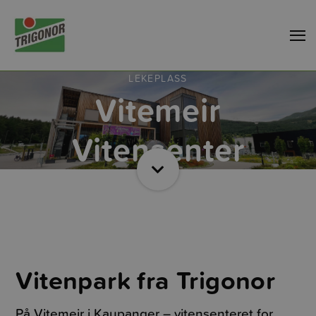
LEKEPLASS
Vitemeir
Vitensenter
Vitenpark fra Trigonor
På Vitemeir i Kaupanger – vitensenteret for