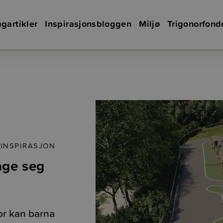
gartikler
Inspirasjonsbloggen
Miljø
Trigonorfond
 INSPIRASJON
age seg
nor kan barna