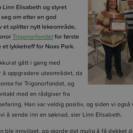
 Linn Elisabeth og styret
 seg om etter en god
 et splitter nytt lekeområde,
gonor
Trigonorfondet
for første
 et lykketreff for Noas Park.
kkurat gått i gang med
r å oppgradere uteområdet, da
nonse for Trigonorfondet, og
ontakt med en rådgiver fra
efaring. Han var veldig positiv, og siden vi også va
 vi å sende inn en søknad, sier Linn Elisabeth.
 ble innvilget, og gjorde det mulig å få dekket