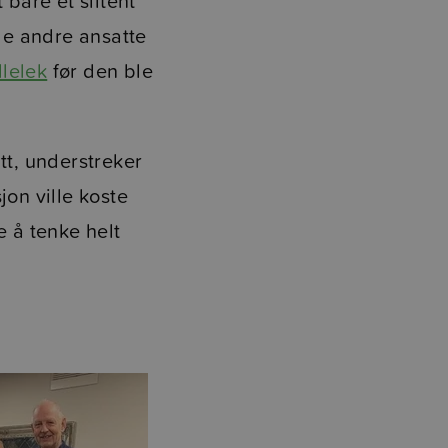
 bare et slitent
de andre ansatte
llelek
før den ble
tt, understreker
jon ville koste
e å tenke helt