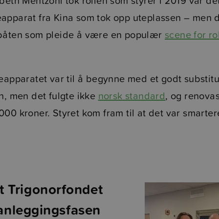
beth Mentzoni tok rollen som styrer i 2019 var det
apparat fra Kina som tok opp uteplassen – men 
båten som pleide å være en populær
scene for ro
eapparatet var til å begynne med et godt substitu
h, men det fulgte ikke
norsk standard
, og renovas
00 kroner. Styret kom fram til at det var smarter
 Trigonorfondet
planleggingsfasen