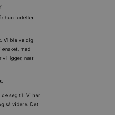
r
r hun forteller
k. Vi ble veldig
i ønsket, med
 vi ligger, nær
s.
de seg til. Vi har
og så videre. Det