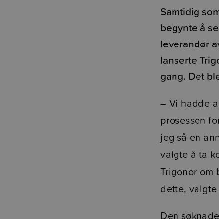
Samtidig som
begynte å se
leverandør av
lanserte Tri
gang. Det ble
– Vi hadde a
prosessen fo
jeg så en an
valgte å ta k
Trigonor om b
dette, valgte
Den søknaden