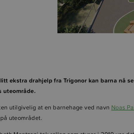
itt ekstra drahjelp fra Trigonor kan barna nå set
 uteområde.
sten utilgivelig at en barnehage ved navn
Noas Pa
 på uteområdet.