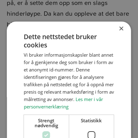
på, er å sette dem opp som en slags
hinderløype. Da kan du oppleve at det bare
blir én enkelt gjennomfartsåre. For å løse
×
dette kan du tegne opp små stier, flekker og
Dette nettstedet bruker
cookies
lignende i underlaget, og slik invitere til
Vi bruker informasjonskapsler blant annet
alternative ruter. Det kan være like gøy å
for å gjenkjenne deg som bruker i form av
hoppe fra flekk til flekk med korkfelter, som
et anonymt id-nummer. Denne
fra trestokk til trestokk.
identifiseringen gjøres for å analysere
trafikken på nettstedet og for å oppnå mer
presis og relevant markedsføring i form av
Velger du å dele opp lekeplassen i soner –
målretting av annonser.
Les mer i vår
kunstgress her, støtsand her, og så videre –
personvernerklæring
gjør du det også enkelt for barna å dele seg
Strengt
Statistikk
nødvendig
opp i ulike lekegrupper.