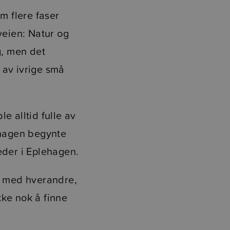
m flere faser
veien: Natur og
g, men det
 av ivrige små
e alltid fulle av
ehagen begynte
leder i Eplehagen.
kt med hverandre,
ikke nok å finne