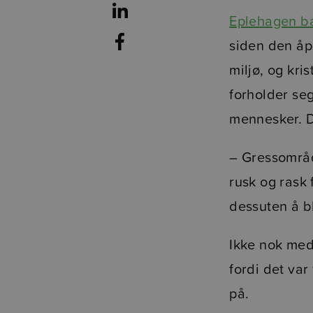
Eplehagen b
siden den åpn
miljø, og kri
forholder se
mennesker. D
– Gressområde
rusk og rask
dessuten å bl
Ikke nok med
fordi det var
på.