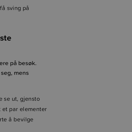
 få sving på
ste
nere på besøk.
 seg, mens
 se ut, gjensto
t et par elementer
rte å bevilge