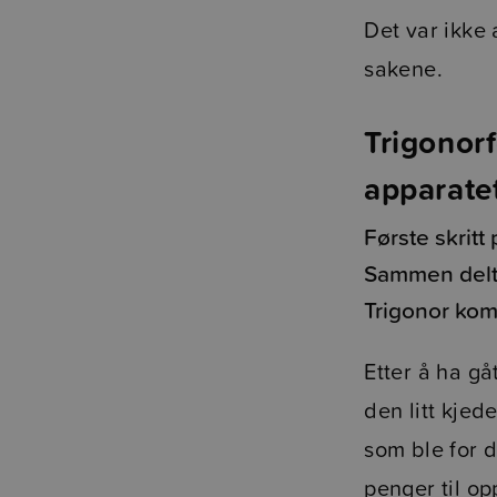
Det var ikke 
sakene.
Trigonorf
apparate
Første skritt
Sammen delt
Trigonor kom
Etter å ha gå
den litt kje
som ble for d
penger til o