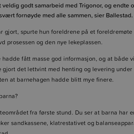
t veldig godt samarbeid med Trigonor, og endte
r svært fornøyde med alle sammen, sier Ballestad.
r gjort, spurte hun foreldrene på et foreldremøt
d prosessen og den nye lekeplassen.
e hadde fått masse god informasjon, og at både v
gjort det lettvint med henting og levering under 
ten at barnehagen hadde blitt mye finere.
barna?
teområdet fra første stund. Du ser at barna har e
uker sandkassene, klatrestativet og balanseappara
tad.