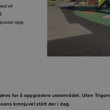
med et
å
 pusse opp.
øres for å oppgradere uteområdet. Uten Trigono
ssens kronjuvel stått der i dag.