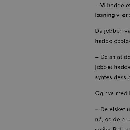
– Vi hadde e
løsning vi e
Da jobben va
hadde opplev
– De sa at d
jobbet hadde 
syntes dessu
Og hva med 
– De elsket u
nå, og de br
smiler Balles