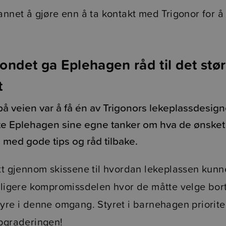
annet å gjøre enn å ta kontakt med Trigonor for å
ondet ga Eplehagen råd til det stør
t
 på veien var å få én av Trigonors lekeplassdesig
e Eplehagen sine egne tanker om hva de ønsket
 med gode tips og råd tilbake.
tt gjennom skissene til hvordan lekeplassen kunne
deligere kompromissdelen hvor de måtte velge bor
yre i denne omgang. Styret i barnehagen priorite
ppgraderingen!