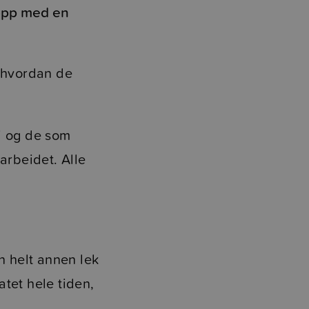
 opp med en
e hvordan de
i og de som
arbeidet. Alle
n helt annen lek
tet hele tiden,