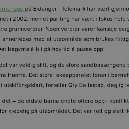
arnehage
på Eidanger i Telemark har vært gjenno
et i 2002, men et par ting har vært i fokus hele 
stne grunnverdier. Noen verdier varer kanskje evi
g annerledes med et uteområde som brukes flittig
et begynte å bli på høy tid å pusse opp.
t var veldig slitt, og de store sandbassengene bl
 fra trærne. Det store lekeapparatet foran i barn
i utskiftingsklart, forteller Gry Ballestad, daglig 
 det – de eldste barna endte oftere opp i konfli
 for kjedelig på uteområdet. Det var rett og slett 