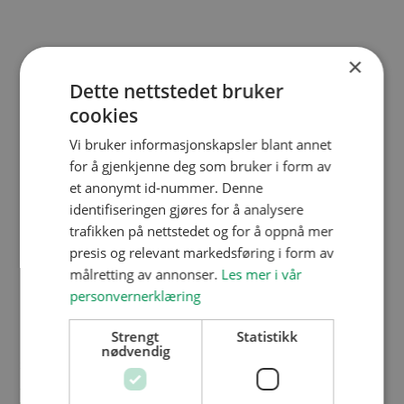
×
Finn ut hvilke ressurser du har til
Dette nettstedet bruker
rådighet
cookies
Så var det pengene, da. Å drømme er gratis,
Vi bruker informasjonskapsler blant annet
for å gjenkjenne deg som bruker i form av
men for at lekeplassen skal bli virkelighet, må
et anonymt id-nummer. Denne
det kanskje gjøres noen kompromisser. Men
identifiseringen gjøres for å analysere
først burde du få tak i så mange støttemidler du
trafikken på nettstedet og for å oppnå mer
klarer.
presis og relevant markedsføring i form av
målretting av annonser.
Les mer i vår
personvernerklæring
Har du en skikkelig plan for lekeplassen,
hopper du bukk over andre søkere som
Strengt
Statistikk
nødvendig
stiller uten noe slikt. Vi minner også om
Trigonorfondet
, som kan hjelpe deg å få råd